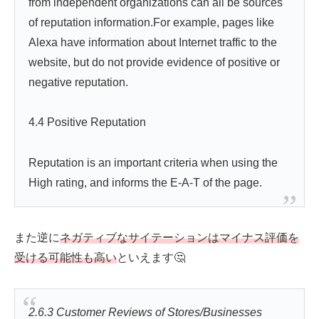
from independent organizations can all be sources
of reputation information.For example, pages like
Alexa have information about Internet traffic to the
website, but do not provide evidence of positive or
negative reputation.
4.4 Positive Reputation
Reputation is an important criteria when using the
High rating, and informs the E-A-T of the page.
また逆に
ネガティブなサイテーションはマイナス評価を
受ける可能性も高い
といえます🤔
2.6.3 Customer Reviews of Stores/Businesses