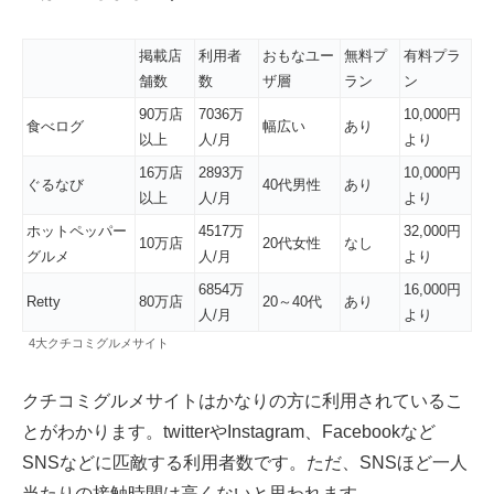
掲載店
利用者
おもなユー
無料プ
有料プラ
舗数
数
ザ層
ラン
ン
90万店
7036万
10,000円
食べログ
幅広い
あり
以上
人/月
より
16万店
2893万
10,000円
ぐるなび
40代男性
あり
以上
人/月
より
ホットペッパー
4517万
32,000円
10万店
20代女性
なし
グルメ
人/月
より
6854万
16,000円
Retty
80万店
20～40代
あり
人/月
より
4大クチコミグルメサイト
クチコミグルメサイトはかなりの方に利用されているこ
とがわかります。twitterやInstagram、Facebookなど
SNSなどに匹敵する利用者数です。ただ、SNSほど一人
当たりの接触時間は高くないと思われます。