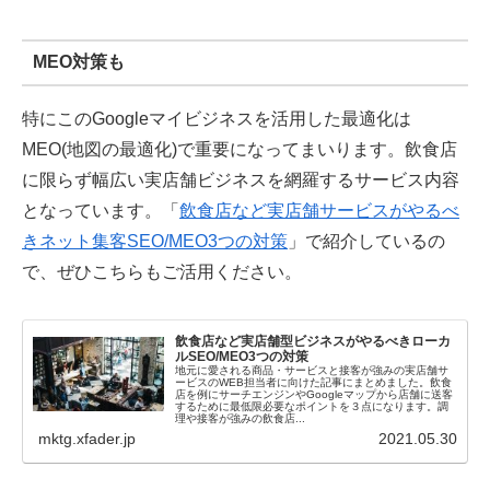
MEO対策も
特にこのGoogleマイビジネスを活用した最適化は
MEO(地図の最適化)で重要になってまいります。飲食店
に限らず幅広い実店舗ビジネスを網羅するサービス内容
となっています。「
飲食店など実店舗サービスがやるべ
きネット集客SEO/MEO3つの対策
」で紹介しているの
で、ぜひこちらもご活用ください。
飲食店など実店舗型ビジネスがやるべきローカ
ルSEO/MEO3つの対策
地元に愛される商品・サービスと接客が強みの実店舗サ
ービスのWEB担当者に向けた記事にまとめました。飲食
店を例にサーチエンジンやGoogleマップから店舗に送客
するために最低限必要なポイントを３点になります。調
理や接客が強みの飲食店...
mktg.xfader.jp
2021.05.30